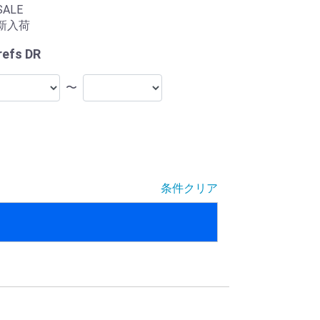
SALE
新入荷
refs DR
〜
条件クリア