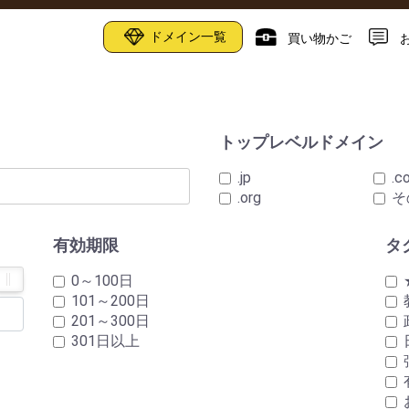
ドメイン一覧
買い物かご
トップレベルドメイン
.jp
.c
.org
そ
有効期限
タ
0～100日
101～200日
201～300日
301日以上