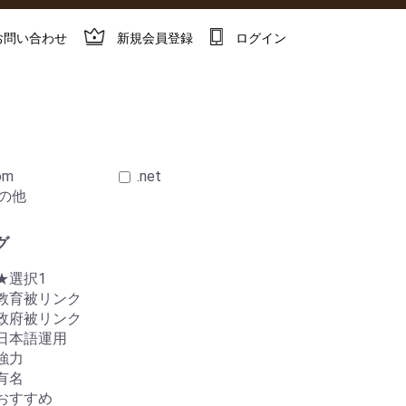
お問い合わせ
新規会員登録
ログイン
om
.net
の他
グ
★選択1
教育被リンク
政府被リンク
日本語運用
強力
有名
おすすめ